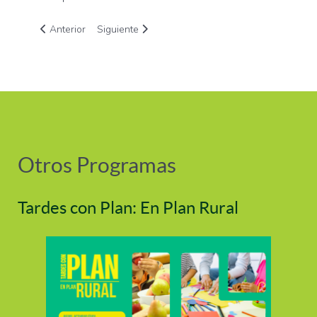
Artículo anterior: Conexión rural: lucha contra la brecha digi
Artículo siguiente: Investigación sobre las conse
Anterior
Siguiente
Otros Programas
Tardes con Plan: En Plan Rural