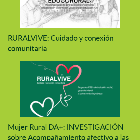
RURALVIVE: Cuidado y conexión
comunitaria
Mujer Rural DA+: INVESTIGACIÓN
sobre Acompañamiento afectivo a las