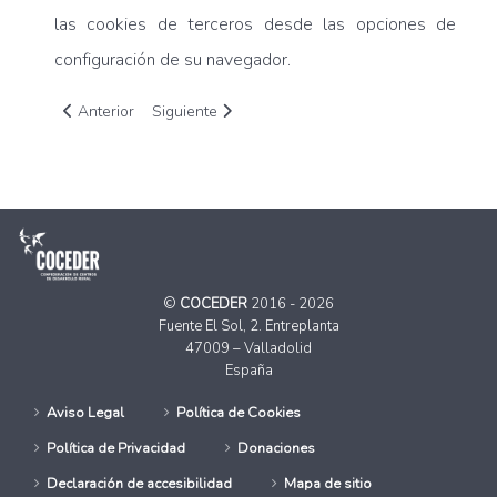
las cookies de terceros desde las opciones de
configuración de su navegador.
Artículo anterior: Política de Privacidad
Artículo siguiente: Aviso Legal
Anterior
Siguiente
©
COCEDER
2016 - 2026
Fuente El Sol, 2. Entreplanta
47009 – Valladolid
España
Aviso Legal
Política de Cookies
Política de Privacidad
Donaciones
Declaración de accesibilidad
Mapa de sitio