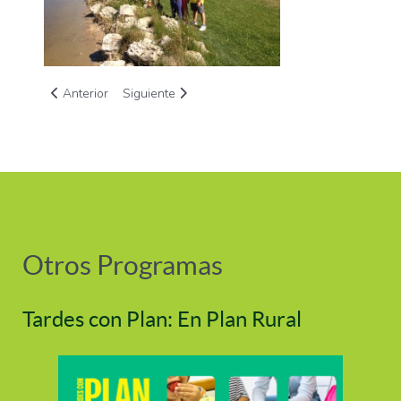
Artículo anterior: Investigación científico - técnica de carácte
Artículo siguiente: Atención integral a personas 
Anterior
Siguiente
Otros Programas
Tardes con Plan: En Plan Rural