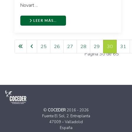
Novart ...
LEER MÁS…
25
26
27
28
29
30
31
Página 30 de 65
©
COCEDER
2016 - 2026
Fuente El Sol, 2. Entreplanta
47009 – Valladolid
España