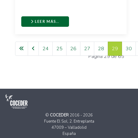
LEER MÁS…
24
25
26
27
28
29
30
Página 29 de 65
©
COCEDER
2016 - 2026
Fuente El Sol, 2. Entreplanta
47009 – Valladolid
España