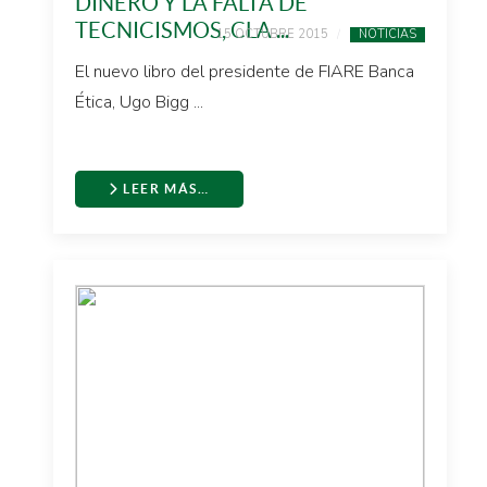
DINERO Y LA FALTA DE
TECNICISMOS, CLA ...
15 OCTUBRE 2015
NOTICIAS
El nuevo libro del presidente de FIARE Banca
Ética, Ugo Bigg ...
LEER MÁS…