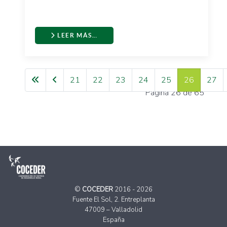
LEER MÁS…
21
22
23
24
25
26
27
Página 26 de 65
©
COCEDER
2016 - 2026
Fuente El Sol, 2. Entreplanta
47009 – Valladolid
España