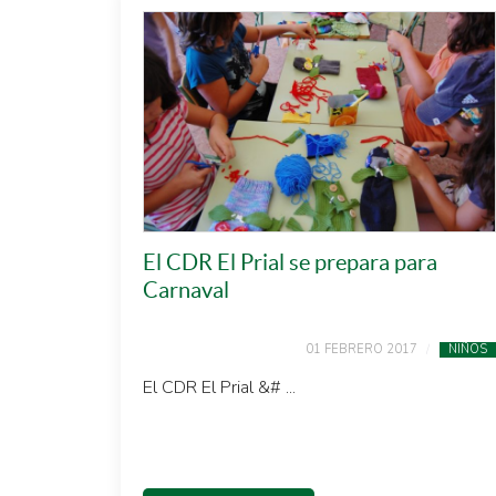
El CDR El Prial se prepara para
Carnaval
01 FEBRERO 2017
NIÑOS
El CDR El Prial &# ...