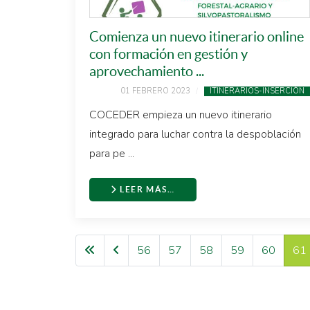
Comienza un nuevo itinerario online
con formación en gestión y
aprovechamiento ...
01 FEBRERO 2023
ITINERARIOS-INSERCIÓN
COCEDER empieza un nuevo itinerario
integrado para luchar contra la despoblación
para pe ...
LEER MÁS…
56
57
58
59
60
61