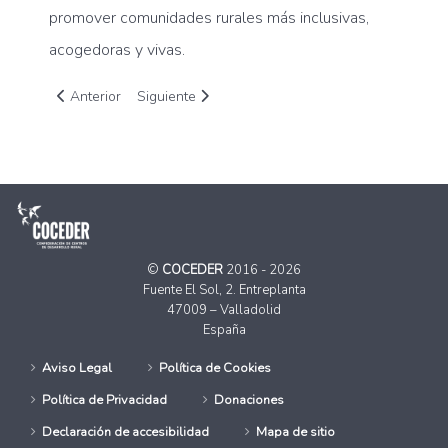
promover comunidades rurales más inclusivas,
acogedoras y vivas.
Artículo anterior: Ya disponible el manifiesto por una vivien
Artículo siguiente: Inicia una nueva etapa de nue
Anterior
Siguiente
©
COCEDER
2016 - 2026
Fuente El Sol, 2. Entreplanta
47009 – Valladolid
España
Aviso Legal
Política de Cookies
Política de Privacidad
Donaciones
Declaración de accesibilidad
Mapa de sitio