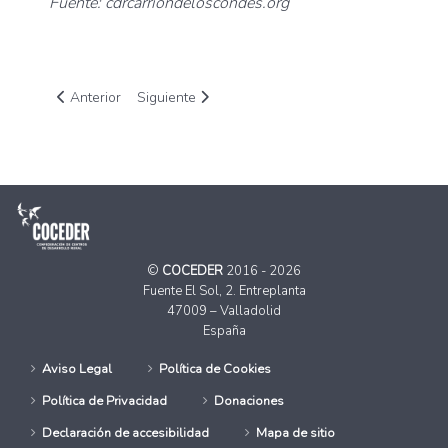
Fuente: cdrcarriondeloscondes.org
Artículo anterior: Inicia una nueva etapa de nuestros programa
Artículo siguiente: Las entidades socias de COC
Anterior
Siguiente
©
COCEDER
2016 - 2026
Fuente El Sol, 2. Entreplanta
47009 – Valladolid
España
Aviso Legal
Política de Cookies
Política de Privacidad
Donaciones
Declaración de accesibilidad
Mapa de sitio