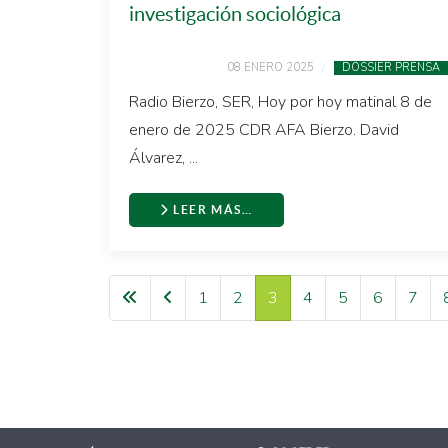
investigación sociológica
08 ENERO 2025
DOSSIER PRENSA
Radio Bierzo, SER, Hoy por hoy matinal 8 de
enero de 2025 CDR AFA Bierzo. David
Álvarez, ...
LEER MÁS…
1
2
3
4
5
6
7