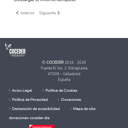
Artículo anterior: Investigación sociolaboral del precariado 
Artículo siguiente: Boletín Conecta Rural Vol. 1 
Anterior
Siguiente
©
COCEDER
2016 - 2026
Fuente El Sol, 2. Entreplanta
47009 – Valladolid
España
Aviso Legal
Política de Cookies
Política de Privacidad
Donaciones
Declaración de accesibilidad
Mapa de sitio
donaciones-coceder-dia