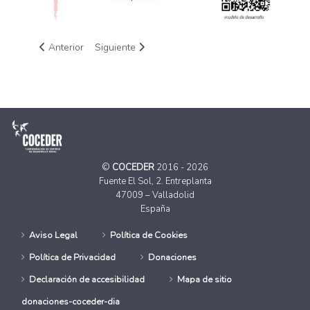
Artículo anterior: La España Vaciada presenta en el Congreso 
Artículo siguiente: COCEDER hace balance del p
Anterior
Siguiente
©
COCEDER
2016 - 2026
Fuente El Sol, 2. Entreplanta
47009 – Valladolid
España
Aviso Legal
Política de Cookies
Política de Privacidad
Donaciones
Declaración de accesibilidad
Mapa de sitio
donaciones-coceder-dia