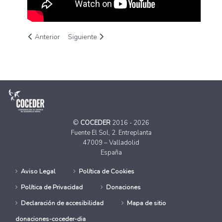
Artículo anterior: La Asociación Guayente pone en marcha los
Artículo siguiente: Comienza la segunda edición 
Anterior
Siguiente
©
COCEDER
2016 - 2026
Fuente El Sol, 2. Entreplanta
47009 – Valladolid
España
Aviso Legal
Política de Cookies
Política de Privacidad
Donaciones
Declaración de accesibilidad
Mapa de sitio
donaciones-coceder-dia