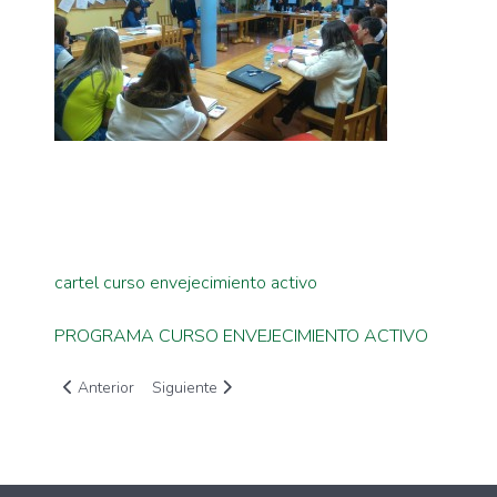
cartel curso envejecimiento activo
PROGRAMA CURSO ENVEJECIMIENTO ACTIVO
Artículo anterior: LA APUESTA POR EL CRECIMIENTO POSI
Artículo siguiente: Más de 350 ‘Litros de Solidar
Anterior
Siguiente