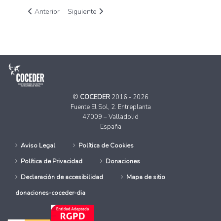
Artículo anterior: COCEDER aporta la experiencia del medio ru
Artículo siguiente: Mujeres rurales vulnerables,
Anterior
Siguiente
©
COCEDER
2016 - 2026
Fuente El Sol, 2. Entreplanta
47009 – Valladolid
España
Aviso Legal
Política de Cookies
Política de Privacidad
Donaciones
Declaración de accesibilidad
Mapa de sitio
donaciones-coceder-dia