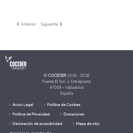
Artículo anterior: Más solidaridad, más impacto
Artículo siguiente: Situación de las personas mi
Anterior
Siguiente
©
COCEDER
2016 - 2026
Fuente El Sol, 2. Entreplanta
47009 – Valladolid
España
Aviso Legal
Política de Cookies
Política de Privacidad
Donaciones
Declaración de accesibilidad
Mapa de sitio