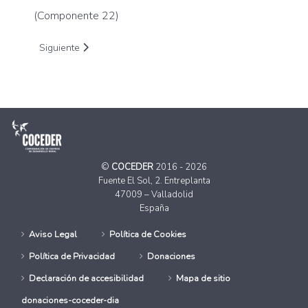
(Componente 22)
Artículo siguiente: La cesta de la compra de familias en riesg
Siguiente
©
COCEDER
2016 - 2026
Fuente El Sol, 2. Entreplanta
47009 – Valladolid
España
Aviso Legal
Política de Cookies
Política de Privacidad
Donaciones
Declaración de accesibilidad
Mapa de sitio
donaciones-coceder-dia