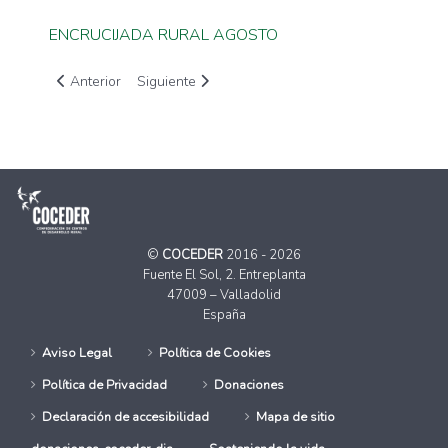
ENCRUCIJADA RURAL AGOSTO
Artículo anterior: Encrucijada Rural Noviembre 2015
Artículo siguiente: NUEVO BOLETÍN Nº5 FEBRER
Anterior
Siguiente
©
COCEDER
2016 - 2026
Fuente El Sol, 2. Entreplanta
47009 – Valladolid
España
Aviso Legal
Política de Cookies
Política de Privacidad
Donaciones
Declaración de accesibilidad
Mapa de sitio