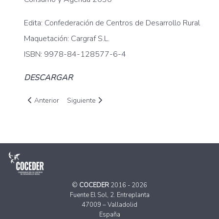
Edita: Confederación de Centros de Desarrollo Rural
Maquetación: Cargraf S.L.
ISBN: 9978-84-128577-6-4
DESCARGAR
Artículo anterior: Investigación sociolaboral del precariado r
Artículo siguiente: Investigación sociolaboral del 
Anterior
Siguiente
©
COCEDER
2016 - 2026
Fuente El Sol, 2. Entreplanta
47009 – Valladolid
España