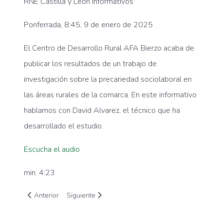
RNE Castilla y León Informativos
Ponferrada, 8:45, 9 de enero de 2025
El Centro de Desarrollo Rural AFA Bierzo acaba de
publicar los resultados de un trabajo de
investigación sobre la precariedad sociolaboral en
las áreas rurales de la comarca. En este informativo
hablamos con David Alvarez, el técnico que ha
desarrollado el estudio.
Escucha el audio
min. 4:23
Artículo anterior: FM Bierzo, CDR AFA Bierzo, estudio sociológ
Artículo siguiente: Radio Bierzo SER, CDR AFA Bie
Anterior
Siguiente