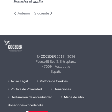
Escucha el audio
Artículo anterior: Calatayud noticias- manifiesto vivienda
Artículo siguiente: Cope- Antena del Pirineo, itin
Anterior
Siguiente
©
COCEDER
2016 - 2026
Fuente El Sol, 2. Entreplanta
47009 – Valladolid
España
Aviso Legal
Política de Cookies
Política de Privacidad
Donaciones
Declaración de accesibilidad
Mapa de sitio
donaciones-coceder-dia