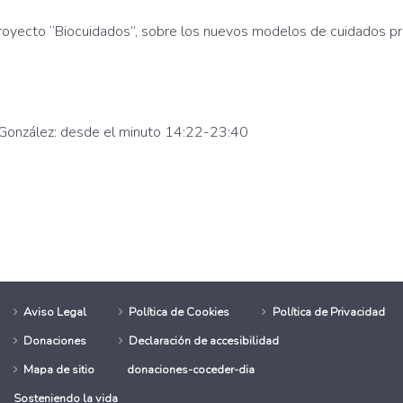
royecto “Biocuidados”, sobre los nuevos modelos de cuidados pr
 González: desde el minuto 14:22-23:40
s Fundación Edes
- CDR La Safor Biocuidados
Aviso Legal
Política de Cookies
Política de Privacidad
Donaciones
Declaración de accesibilidad
Mapa de sitio
donaciones-coceder-dia
Sosteniendo la vida