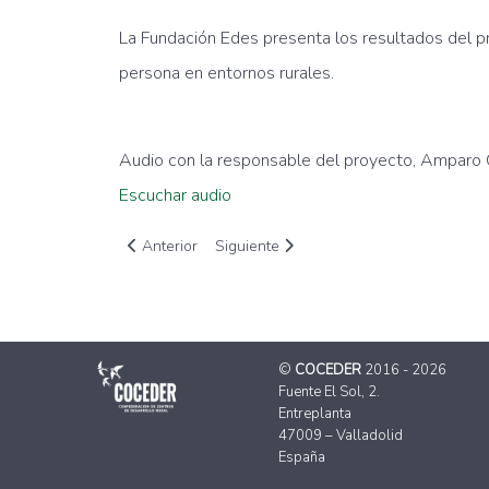
La Fundación Edes presenta los resultados del p
persona en entornos rurales.
Audio con la responsable del proyecto, Amparo
Escuchar audio
Artículo anterior: SER Occidente Navia- Biocuidado
Artículo siguiente: Hoy por Hoy Gandia
Anterior
Siguiente
©
COCEDER
2016 - 2026
Fuente El Sol, 2.
Entreplanta
47009 – Valladolid
España