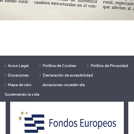
E+
AFA Bierzo- Congreso Educación Rural
Aviso Legal
Política de Cookies
Política de Privacidad
Donaciones
Declaración de accesibilidad
Mapa de sitio
donaciones-coceder-dia
Sosteniendo la vida