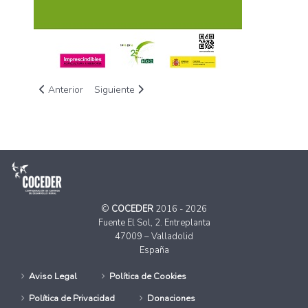
Artículo anterior: Los mayores de Piloña «tienen mucha experi
Artículo siguiente: COCEDER atiende cerca de 50.
Anterior
Siguiente
©
COCEDER
2016 - 2026
Fuente El Sol, 2. Entreplanta
47009 – Valladolid
España
Aviso Legal
Política de Cookies
Política de Privacidad
Donaciones