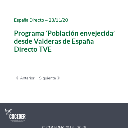
España Directo – 23/11/20
Programa ‘Población envejecida’
desde Valderas de España
Directo TVE
Artículo anterior: Magazine Telesafor- CDR La Safor
Artículo siguiente: Charla Plataforma ONG
Anterior
Siguiente
©
COCEDER
2016 - 2026