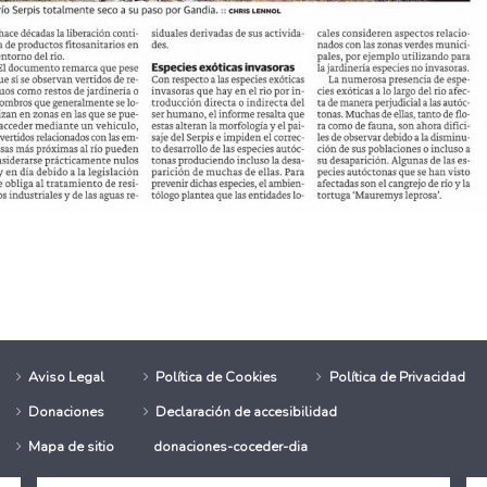
.000 personas del Medio Rural a través de los programas financiados p
ondrá en marcha sus primeros "huertos de autoconsumo"
Aviso Legal
Política de Cookies
Política de Privacidad
Donaciones
Declaración de accesibilidad
Mapa de sitio
donaciones-coceder-dia