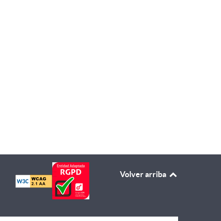
or el IRPF
Volver arriba