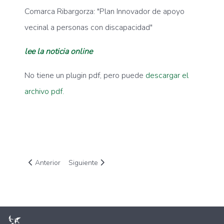
Comarca Ribargorza: "Plan Innovador de apoyo
vecinal a personas con discapacidad"
lee la noticia online
No tiene un plugin pdf, pero puede
descargar el
archivo pdf.
Artículo anterior: Diario de Alto Aragón- Biocuidados
Artículo siguiente: Gente despierta RNE- Juan Ma
Anterior
Siguiente