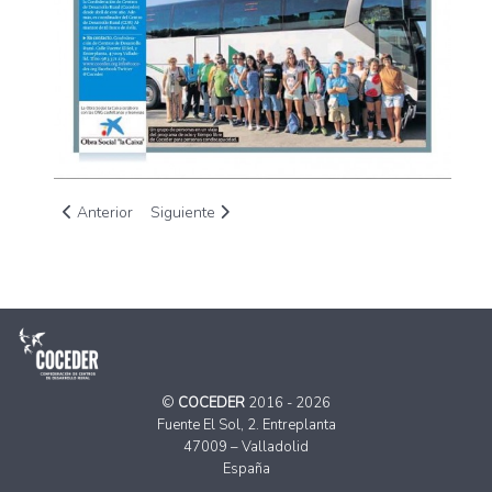
Artículo anterior: Innovación, emprendimiento y desarrollo 
Artículo siguiente: Olga Suárez, CDR El Prial: «
Anterior
Siguiente
©
COCEDER
2016 - 2026
Fuente El Sol, 2. Entreplanta
47009 – Valladolid
España