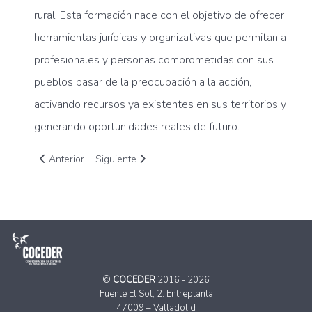
rural. Esta formación nace con el objetivo de ofrecer
herramientas jurídicas y organizativas que permitan a
profesionales y personas comprometidas con sus
pueblos pasar de la preocupación a la acción,
activando recursos ya existentes en sus territorios y
generando oportunidades reales de futuro.
Artículo anterior: “Hoy puedo mirar al futuro con más fuerza”
Artículo siguiente: De Bruselas al pueblo: cuand
Anterior
Siguiente
©
COCEDER
2016 - 2026
Fuente El Sol, 2. Entreplanta
47009 – Valladolid