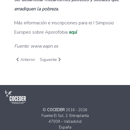
erradiquen la pobreza.
Más información e inscripciones para el I Simposio
Europeo sobre Aporofobia
aquí
.
Fuente: www.eapn.es
Artículo anterior: Memoria de actividades de COCEDER del a
Artículo siguiente: Coceder fomenta el acogimiento
Anterior
Siguiente
©
COCEDER
2016 - 2026
Fuente El Sol, 2. Entreplanta
47009 – Valladolid
España