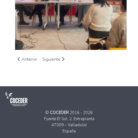
Artículo anterior: Expertos se reunieron en Verín para abordar
Artículo siguiente: Barreras burocráticas en el ac
Anterior
Siguiente
©
COCEDER
2016 - 2026
Fuente El Sol, 2. Entreplanta
47009 – Valladolid
España