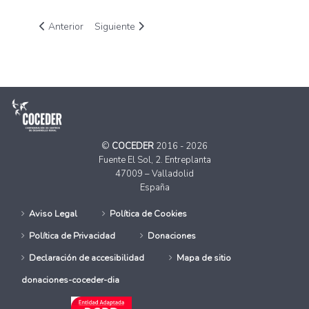
Artículo anterior: COCEDER celebra su Programa de Proyecto
Artículo siguiente: Trabajo de investigación sob
Anterior
Siguiente
©
COCEDER
2016 - 2026
Fuente El Sol, 2. Entreplanta
47009 – Valladolid
España
Aviso Legal
Política de Cookies
Política de Privacidad
Donaciones
Declaración de accesibilidad
Mapa de sitio
donaciones-coceder-dia