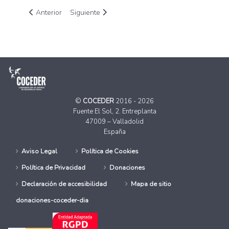
Artículo anterior: Un nuevo programa del CDR La Safor quiere 
Artículo siguiente: Los jóvenes del Programa de M
Anterior
Siguiente
©
COCEDER
2016 - 2026
Fuente El Sol, 2. Entreplanta
47009 – Valladolid
España
Aviso Legal
Política de Cookies
Política de Privacidad
Donaciones
Declaración de accesibilidad
Mapa de sitio
donaciones-coceder-dia