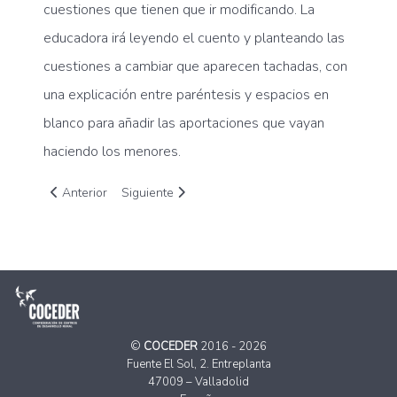
cuestiones que tienen que ir modificando. La
educadora irá leyendo el cuento y planteando las
cuestiones a cambiar que aparecen tachadas, con
una explicación entre paréntesis y espacios en
blanco para añadir las aportaciones que vayan
haciendo los menores.
Artículo anterior: El CDR O Viso hace balance satisfecho de t
Artículo siguiente: El voluntariado celebra su d
Anterior
Siguiente
©
COCEDER
2016 - 2026
Fuente El Sol, 2. Entreplanta
47009 – Valladolid