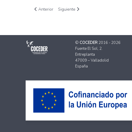
Artículo anterior: El CDR Almanzor pone en marcha
Artículo siguiente: Fundación EDES cont
Anterior
Siguiente
©
COCEDER
2016 - 2026
Fuente El Sol, 2.
Entreplanta
47009 – Valladolid
España