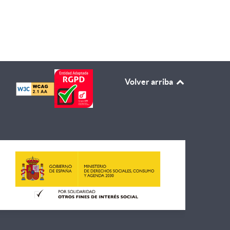
ad dentro de los itinerarios
Volver arriba