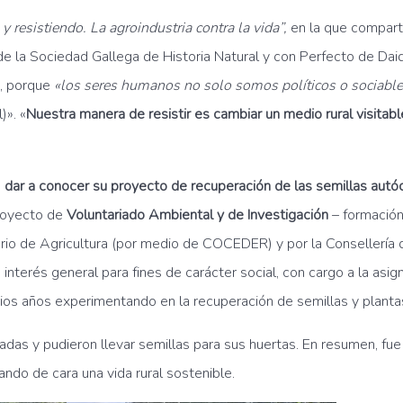
y resistiendo. La agroindustria contra la vida”,
en la que compart
e la Sociedad Gallega de Historia Natural y con Perfecto de Daiq
a, porque
«los seres humanos no solo somos políticos o sociable
)». «
Nuestra manera de resistir es cambiar un medio rural visitabl
a
dar a conocer su proyecto de recuperación de las semillas autó
proyecto de
Voluntariado Ambiental y de Investigación
– formación
erio de Agricultura (por medio de COCEDER) y por la Consellería de
interés general para fines de carácter social, con cargo a la asig
arios años experimentando en la recuperación de semillas y plantas
as y pudieron llevar semillas para sus huertas. En resumen, fue
ndo de cara una vida rural sostenible.