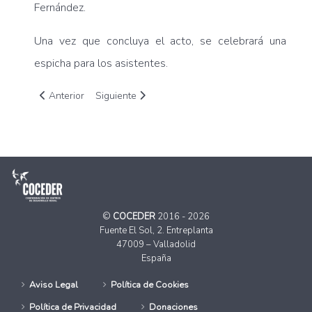
Fernández.
Una vez que concluya el acto, se celebrará una
espicha para los asistentes.
Artículo anterior: COCEDER renueva su sello EFQM como entid
Artículo siguiente: COCEDER se suma a suscribir
Anterior
Siguiente
©
COCEDER
2016 - 2026
Fuente El Sol, 2. Entreplanta
47009 – Valladolid
España
Aviso Legal
Política de Cookies
Política de Privacidad
Donaciones