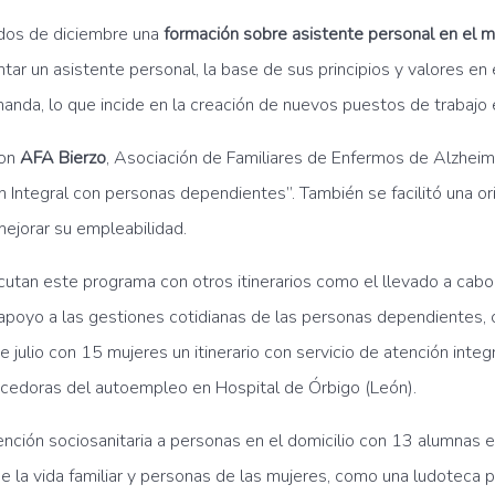
dos de diciembre una
formación sobre asistente personal en el m
r un asistente personal, la base de sus principios y valores en el
nda, lo que incide en la creación de nuevos puestos de trabajo e
con
AFA Bierzo
, Asociación de Familiares de Enfermos de Alzheim
ón Integral con personas dependientes”. También se facilitó una ori
ejorar su empleabilidad.
cutan este programa con otros itinerarios como el llevado a cab
poyo a las gestiones cotidianas de las personas dependientes, con
e julio con 15 mujeres un itinerario con servicio de atención inte
ecedoras del autoempleo en Hospital de Órbigo (León).
ención sociosanitaria a personas en el domicilio con 13 alumnas
 de la vida familiar y personas de las mujeres, como una ludoteca