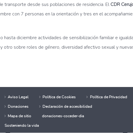
 de transporte desde sus poblaciones de residencia. El
CDR Cerujo
iembre con 7 personas en la orientación y tres en el acompañamie
o hasta diciembre actividades de sensibilización familiar e iguald
 y otro sobre roles de género, diversidad afectivo sexual y nueva
 asistente personal con seis mujeres en el CDR Carrión de los Condes
ricultura concede más de 42.000 euros para acciones formativas para pr
Aviso Legal
Política de Cookies
Política de Privacidad
Donaciones
Declaración de accesibilidad
Mapa de sitio
donaciones-coceder-dia
Sosteniendo la vida