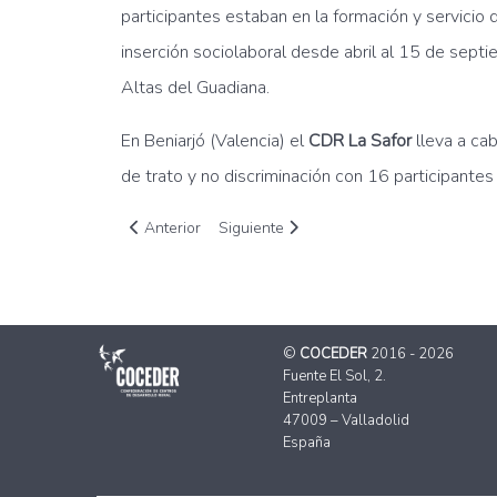
participantes estaban en la formación y servicio
inserción sociolaboral desde abril al 15 de sept
Altas del Guadiana.
En Beniarjó (Valencia) el
CDR La Safor
lleva a cab
de trato y no discriminación con 16 participantes
Artículo anterior: Finaliza la segunda formación de
Artículo siguiente: El Ministerio de Ag
Anterior
Siguiente
©
COCEDER
2016 - 2026
Fuente El Sol, 2.
Entreplanta
47009 – Valladolid
España