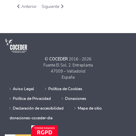
Artículo anterior: COCEDER comenzó de forma presencial la 
Artículo siguiente: La Plataforma del Tercer Sect
Anterior
Siguiente
©
COCEDER
2016 - 2026
Fuente El Sol, 2. Entreplanta
47009 – Valladolid
España
Aviso Legal
Política de Cookies
Política de Privacidad
Donaciones
Declaración de accesibilidad
Mapa de sitio
donaciones-coceder-dia