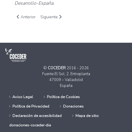
Desarrollo-España.
Artículo anterior: Organizaciones de la España Vaciada animan
Artículo siguiente: Marcar la “X Solidaria” en l
Anterior
Siguiente
©
COCEDER
2016 - 2026
Fuente El Sol, 2. Entreplanta
47009 – Valladolid
España
Aviso Legal
Política de Cookies
Política de Privacidad
Donaciones
Declaración de accesibilidad
Mapa de sitio
donaciones-coceder-dia