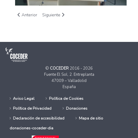
Artículo anterior: II Encuentro Programa de Educación Infantil
Artículo siguiente: El Consejo Estatal de ONG de 
Anterior
Siguiente
©
COCEDER
2016 - 2026
Fuente El Sol, 2. Entreplanta
47009 – Valladolid
España
Aviso Legal
Política de Cookies
Política de Privacidad
Donaciones
Declaración de accesibilidad
Mapa de sitio
donaciones-coceder-dia