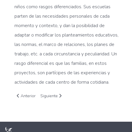
niños como rasgos diferenciados. Sus escuelas
parten de las necesidades personales de cada
momento y contexto, y dan la posibilidad de
adaptar o modificar los planteamientos educativos,
las normas, el marco de relaciones, los planes de
trabajo, etc. a cada circunstancia y peculiaridad. Un
rasgo diferencial es que las familias, en estos
proyectos, son partícipes de las experiencias y
actividades de cada centro de forma cotidiana.
Artículo anterior: Haz algo extraordinariamente normal: marca
Artículo siguiente: 186 millones de euros para f
Anterior
Siguiente