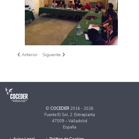
Artículo anterior: Más de 350 ‘Litros de Solidaridad’ para la
Artículo siguiente: III Encuentro de hortelanas 
Anterior
Siguiente
©
COCEDER
2016 - 2026
Fuente El Sol, 2. Entreplanta
47009 – Valladolid
España
Aviso Legal
Política de Cookies